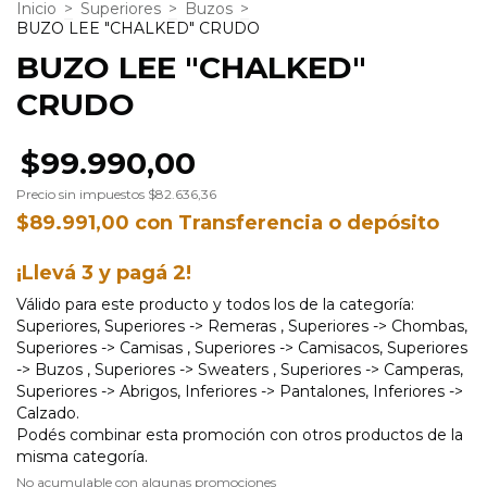
Inicio
>
Superiores
>
Buzos
>
BUZO LEE "CHALKED" CRUDO
BUZO LEE "CHALKED"
CRUDO
$99.990,00
Precio sin impuestos
$82.636,36
$89.991,00
con
Transferencia o depósito
¡Llevá 3 y pagá 2!
Válido para este producto y todos los de la categoría:
Superiores, Superiores -> Remeras , Superiores -> Chombas,
Superiores -> Camisas , Superiores -> Camisacos, Superiores
-> Buzos , Superiores -> Sweaters , Superiores -> Camperas,
Superiores -> Abrigos, Inferiores -> Pantalones, Inferiores ->
Calzado.
Podés combinar esta promoción con otros productos de la
misma categoría.
No acumulable con algunas promociones