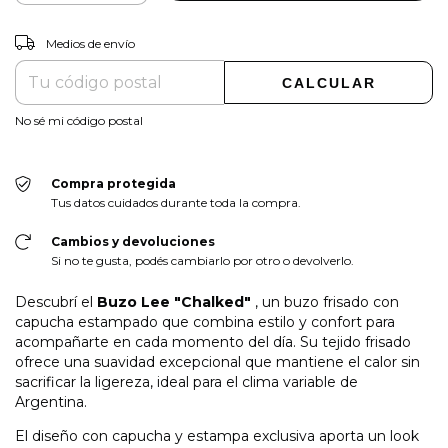
CAMBIAR CP
Entregas para el CP:
Medios de envío
CALCULAR
No sé mi código postal
Compra protegida
Tus datos cuidados durante toda la compra.
Cambios y devoluciones
Si no te gusta, podés cambiarlo por otro o devolverlo.
Descubrí el
Buzo Lee "Chalked"
, un buzo frisado con
capucha estampado que combina estilo y confort para
acompañarte en cada momento del día. Su tejido frisado
ofrece una suavidad excepcional que mantiene el calor sin
sacrificar la ligereza, ideal para el clima variable de
Argentina.
El diseño con capucha y estampa exclusiva aporta un look