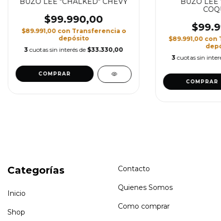
BUZO LEE "CHALKED" CHEVY
BUZO LEE 
COQ
$99.990,00
$99.9
$89.991,00
con
Transferencia o
depósito
$89.991,00
con
depó
3
cuotas sin interés de
$33.330,00
3
cuotas sin inter
COMPRAR
COMPRAR
Categorías
Contacto
Quienes Somos
Inicio
Como comprar
Shop