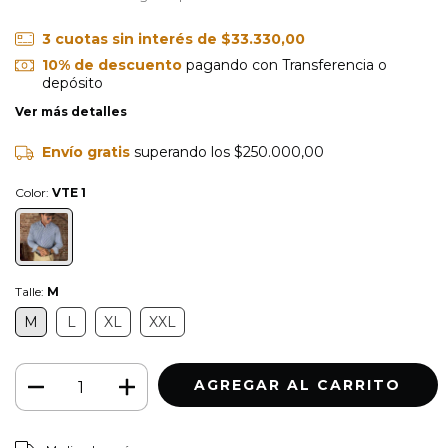
3
cuotas sin interés de
$33.330,00
10% de descuento
pagando con Transferencia o
depósito
Ver más detalles
Envío gratis
superando los
$250.000,00
Color:
VTE 1
Talle:
M
M
L
XL
XXL
CAMBIAR CP
Entregas para el CP: