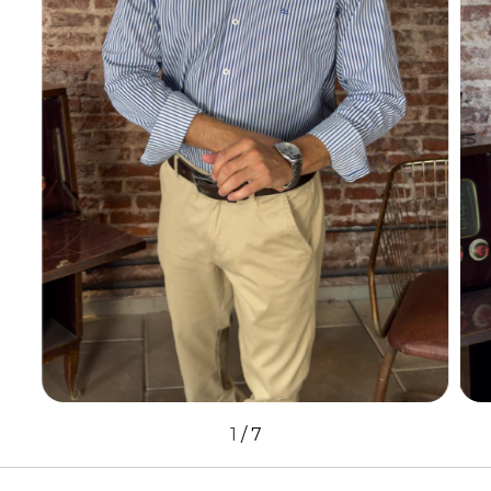
1
/
7