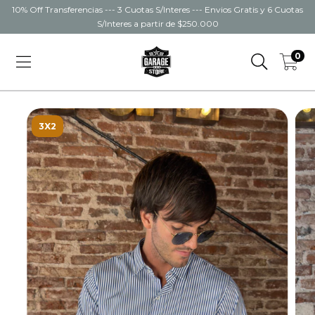
10% Off Transferencias --- 3 Cuotas S/Interes --- Envios Gratis y 6 Cuotas
S/Interes a partir de $250.000
0
3X2