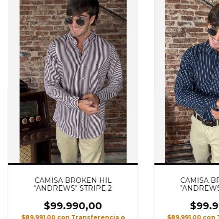
CAMISA BROKEN HIL
CAMISA B
"ANDREWS" STRIPE 2
"ANDREWS"
$99.990,00
$99.9
$89.991,00
con
Transferencia o
$89.991,00
con