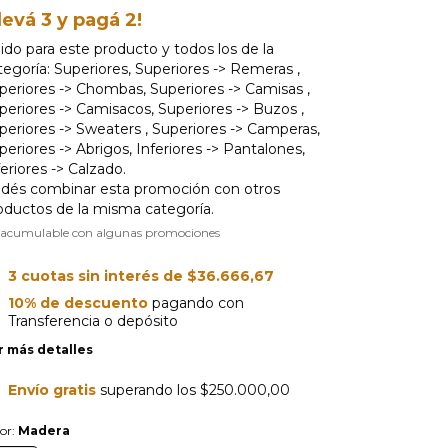
levá 3 y pagá 2!
lido para este producto y todos los de la
tegoría: Superiores, Superiores -> Remeras ,
periores -> Chombas, Superiores -> Camisas ,
periores -> Camisacos, Superiores -> Buzos ,
periores -> Sweaters , Superiores -> Camperas,
periores -> Abrigos, Inferiores -> Pantalones,
feriores -> Calzado.
dés combinar esta promoción con otros
oductos de la misma categoría.
 acumulable con algunas promociones
3
cuotas sin interés de
$36.666,67
10% de descuento
pagando con
Transferencia o depósito
r más detalles
Envío gratis
superando los
$250.000,00
or:
Madera