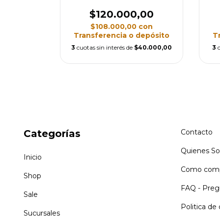
,00
$120.000,00
con
$108.000,00
con
depósito
Transferencia o depósito
T
$36.666,67
3
cuotas sin interés de
$40.000,00
3
Categorías
Contacto
Quienes S
Inicio
Como comp
Shop
FAQ - Preg
Sale
Politica de
Sucursales