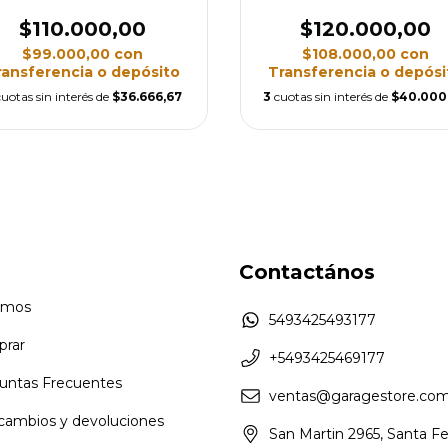
$110.000,00
$120.000,00
$99.000,00
con
$108.000,00
con
ransferencia o depósito
Transferencia o depósi
cuotas sin interés de
$36.666,67
3
cuotas sin interés de
$40.000
Contactános
omos
5493425493177
rar
+5493425469177
untas Frecuentes
ventas@garagestore.com
 cambios y devoluciones
San Martin 2965, Santa F