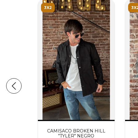
3X2
3X
N HILL
CAMISACO BROKEN HILL
FIL
"TYLER" NEGRO