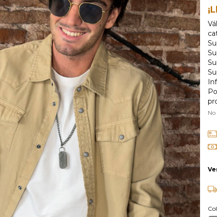
¡L
Vá
ca
Su
Su
Su
Su
In
Po
pr
No
Ve
Col