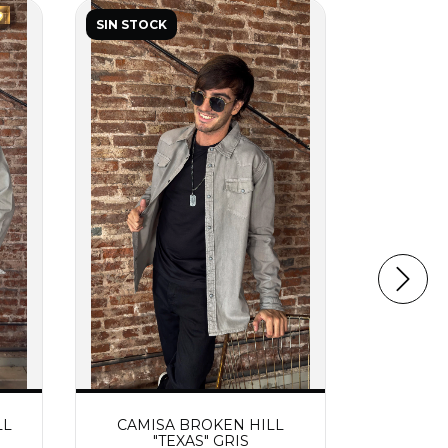
SIN STOCK
SIN STOC
LL
CAMISA BROKEN HILL
CAMIS
"TEXAS" GRIS
"T