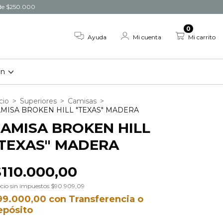
r de $250.000
0
Ayuda
Mi cuenta
Mi carrito
on
cio
>
Superiores
>
Camisas
>
MISA BROKEN HILL "TEXAS" MADERA
AMISA BROKEN HILL
TEXAS" MADERA
$110.000,00
cio sin impuestos
$90.909,09
99.000,00
con
Transferencia o
epósito