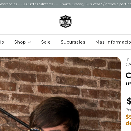
sferencias --- 3 Cuotas S/Interes --- Envios Gratis y 6 Cuotas S/Interes a parti
cio
Shop
Sale
Sucursales
Mas Informaci
Ini
CA
C
"
Pre
$
d