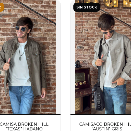
2
SIN STOCK
CAMISA BROKEN HILL
CAMISACO BROKEN HI
"TEXAS" HABANO
"AUSTIN" GRIS