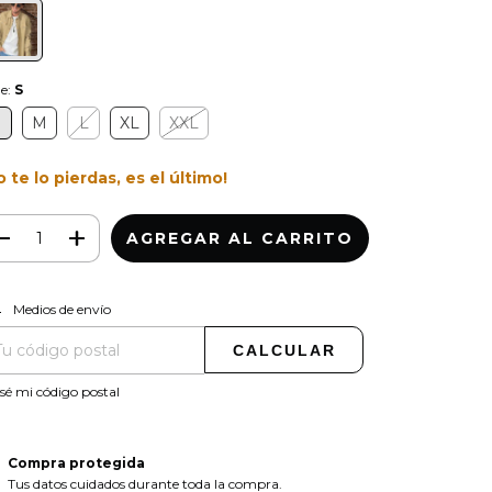
le:
S
S
M
L
XL
XXL
o te lo pierdas, es el último!
CAMBIAR CP
regas para el CP:
Medios de envío
CALCULAR
sé mi código postal
Compra protegida
Tus datos cuidados durante toda la compra.