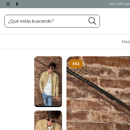
10% Off Tran
Ini
3X2