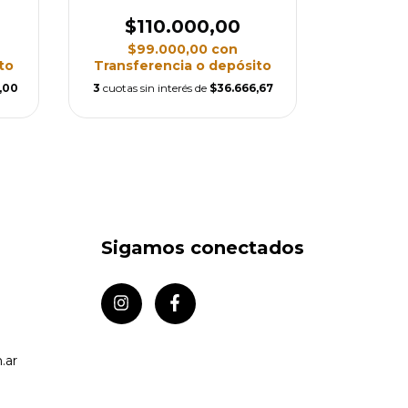
$110.000,00
$1
$99.000,00
con
$9
to
Transferencia o depósito
Transfe
,00
3
cuotas sin interés de
$36.666,67
3
cuotas si
Sigamos conectados
.ar
e