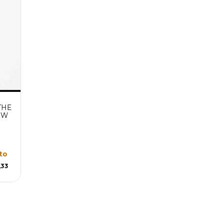
THE
SW
to
,33