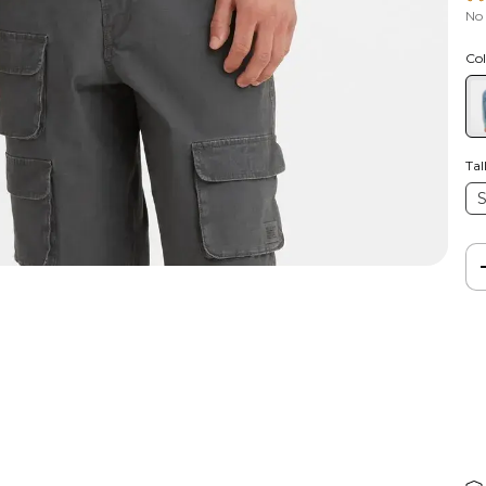
No
Col
Tal
Ent
In
No 