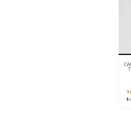
CA
T
T
3