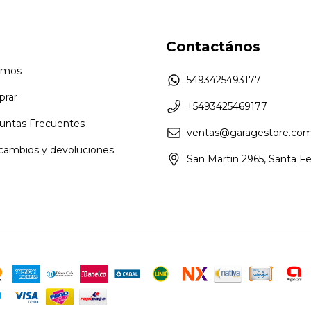
Contactános
omos
5493425493177
rar
+5493425469177
untas Frecuentes
ventas@garagestore.com
 cambios y devoluciones
San Martin 2965, Santa F