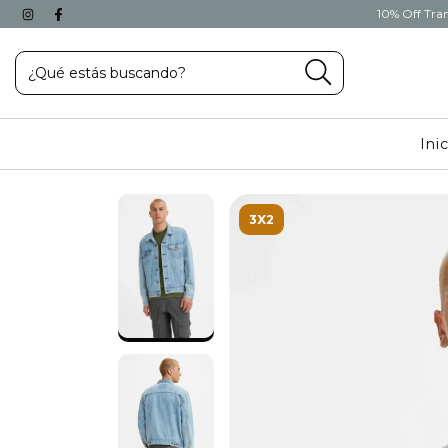
10% Off Tran
Ini
3X2