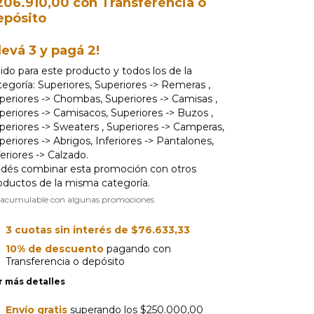
206.910,00
con
Transferencia o
epósito
levá 3 y pagá 2!
lido para este producto y todos los de la
tegoría: Superiores, Superiores -> Remeras ,
periores -> Chombas, Superiores -> Camisas ,
periores -> Camisacos, Superiores -> Buzos ,
periores -> Sweaters , Superiores -> Camperas,
periores -> Abrigos, Inferiores -> Pantalones,
feriores -> Calzado.
dés combinar esta promoción con otros
oductos de la misma categoría.
 acumulable con algunas promociones
3
cuotas sin interés de
$76.633,33
10% de descuento
pagando con
Transferencia o depósito
r más detalles
Envío gratis
superando los
$250.000,00