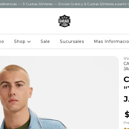
sferencias --- 3 Cuotas S/Interes --- Envios Gratis y 6 Cuotas S/Interes a parti
cio
Shop
Sale
Sucursales
Mas Informaci
Ini
CA
JA
C
"
J
Pre