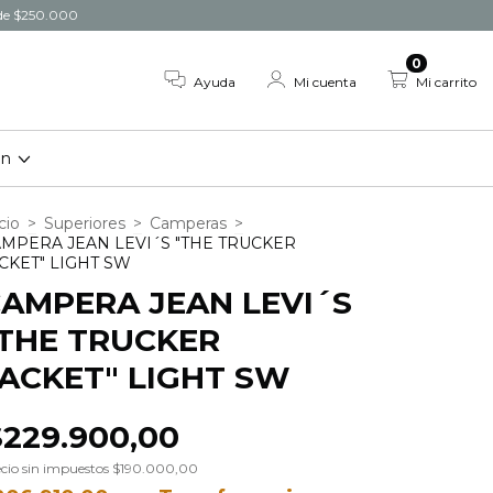
r de $250.000
0
Ayuda
Mi cuenta
Mi carrito
on
cio
>
Superiores
>
Camperas
>
MPERA JEAN LEVI´S "THE TRUCKER
CKET" LIGHT SW
AMPERA JEAN LEVI´S
THE TRUCKER
ACKET" LIGHT SW
$229.900,00
cio sin impuestos
$190.000,00