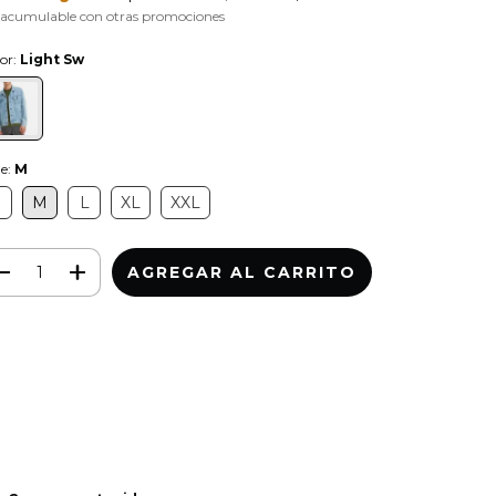
 acumulable con otras promociones
or:
Light Sw
le:
M
S
M
L
XL
XXL
Medios de envío
CAMBIAR CP
regas para el CP:
CALCULAR
iciá sesión
y usá tus datos de entrega
sé mi código postal