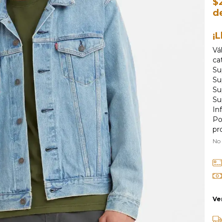
$
d
¡L
Vá
ca
Su
Su
Su
Su
In
Po
pr
No
Ve