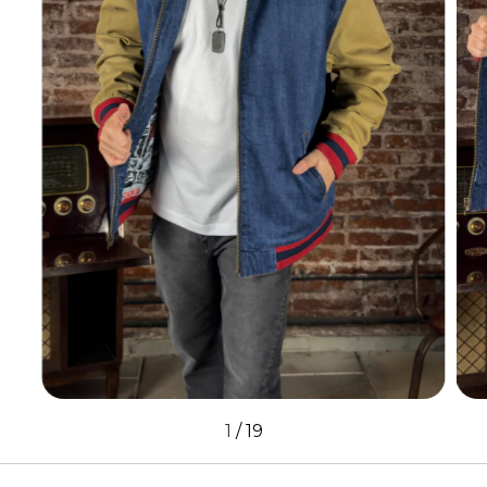
1
/
19