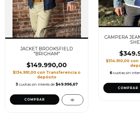
CAMPERA JEAN 
SHE
JACKET BROOKSFIELD
$349.
"BRIGHAM"
$314.910,00
con
$149.990,00
depó
$134.991,00
con
Transferencia o
6
cuotas sin inte
depósito
3
cuotas sin interés de
$49.996,67
COMPRAR
COMPRAR