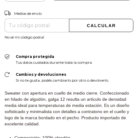
CAMBIAR CP
Entregas para el CP:
Medios de envío
CALCULAR
No sé mi código postal
Compra protegida
Tus datos cuidados durante toda la compra.
Cambios y devoluciones
Si no te gusta, podés cambiarlo por otro o devolverlo.
Sweater con apertura en cuello de medio cierre. Confeccionado
en hilado de algodón, galga 12 resulta un articulo de densidad
media ideal para temperaturas de media estación. Es un diseño
sofisticado y minimalista con detalles a contratono en el cuello y
logo de la marca bordado en el pecho. Producto importado de
excelente calidad.
Composición: 100% algodón