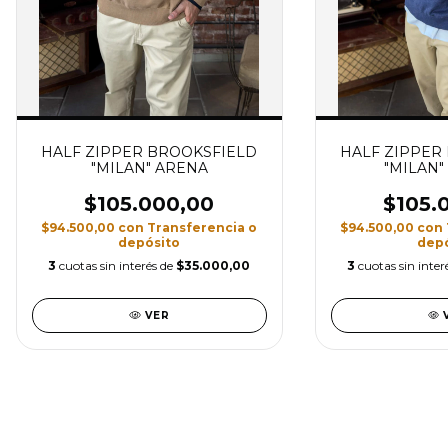
HALF ZIPPER BROOKSFIELD
HALF ZIPPER
"MILAN" ARENA
"MILAN"
$105.000,00
$105.
$94.500,00
con
Transferencia o
$94.500,00
con
depósito
depó
3
cuotas sin interés de
$35.000,00
3
cuotas sin inter
VER