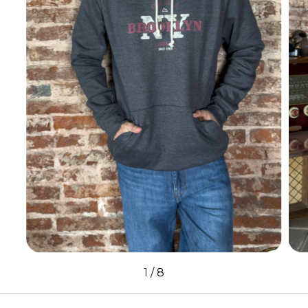
1
/
8