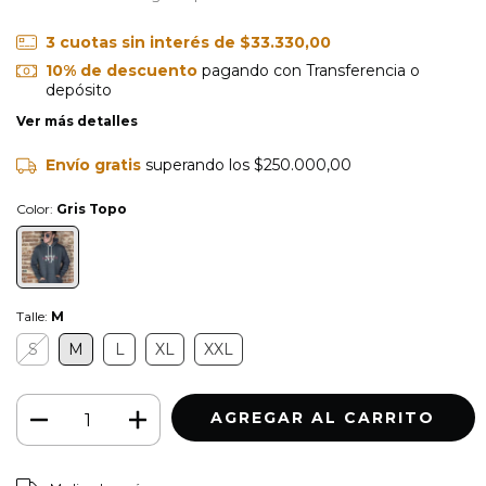
3
cuotas sin interés de
$33.330,00
10% de descuento
pagando con Transferencia o
depósito
Ver más detalles
Envío gratis
superando los
$250.000,00
Color:
Gris Topo
Talle:
M
S
M
L
XL
XXL
CAMBIAR CP
Entregas para el CP: