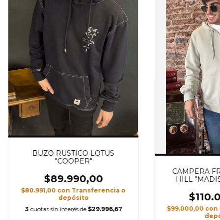
BUZO RUSTICO LOTUS
"COOPER"
CAMPERA FR
$89.990,00
HILL "MADI
$80.991,00
con
Transferencia o
$110.
depósito
$99.000,00
con
3
cuotas sin interés de
$29.996,67
depó