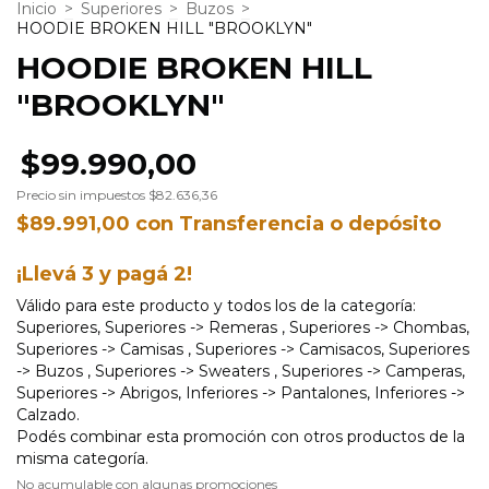
Inicio
>
Superiores
>
Buzos
>
HOODIE BROKEN HILL "BROOKLYN"
HOODIE BROKEN HILL
"BROOKLYN"
$99.990,00
Precio sin impuestos
$82.636,36
$89.991,00
con
Transferencia o depósito
¡Llevá 3 y pagá 2!
Válido para este producto y todos los de la categoría:
Superiores, Superiores -> Remeras , Superiores -> Chombas,
Superiores -> Camisas , Superiores -> Camisacos, Superiores
-> Buzos , Superiores -> Sweaters , Superiores -> Camperas,
Superiores -> Abrigos, Inferiores -> Pantalones, Inferiores ->
Calzado.
Podés combinar esta promoción con otros productos de la
misma categoría.
No acumulable con algunas promociones