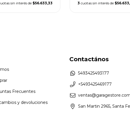
cuotas sin interés de
$56.633,33
3
cuotas sin interés de
$56.633
Contactános
omos
5493425493177
rar
+5493425469177
untas Frecuentes
ventas@garagestore.com
 cambios y devoluciones
San Martin 2965, Santa F