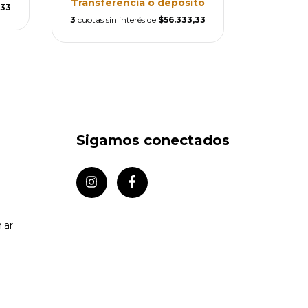
Transferencia o depósito
,33
3
cuotas si
3
cuotas sin interés de
$56.333,33
Sigamos conectados
.ar
e