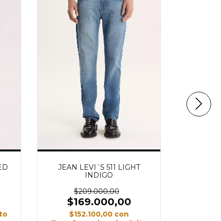
ED
JEAN LEVI´S 511 LIGHT
JEAN LE
INDIGO
$209.000,00
$1
$169.000,00
$1
to
$152.100,00
con
Transfe