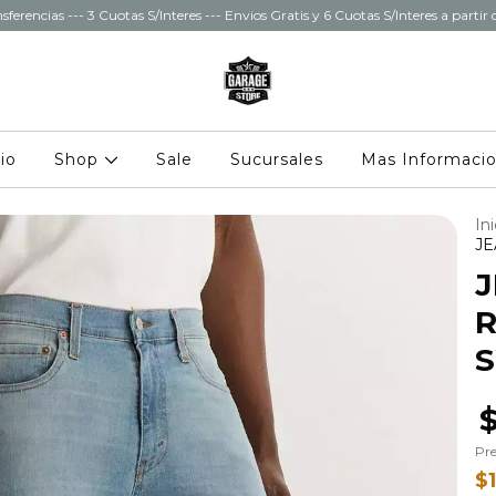
sferencias --- 3 Cuotas S/Interes --- Envios Gratis y 6 Cuotas S/Interes a parti
cio
Shop
Sale
Sucursales
Mas Informaci
Ini
JE
J
R
Pre
$