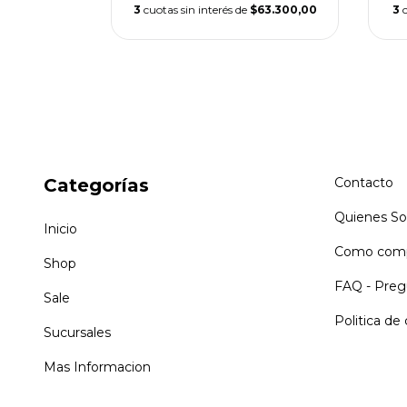
$56.633,33
3
cuotas sin interés de
$63.300,00
3
Categorías
Contacto
Quienes S
Inicio
Como comp
Shop
FAQ - Preg
Sale
Politica de
Sucursales
Mas Informacion