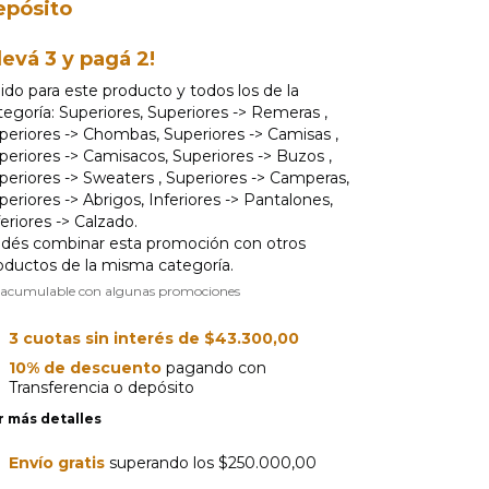
epósito
levá 3 y pagá 2!
lido para este producto y todos los de la
tegoría: Superiores, Superiores -> Remeras ,
periores -> Chombas, Superiores -> Camisas ,
periores -> Camisacos, Superiores -> Buzos ,
periores -> Sweaters , Superiores -> Camperas,
periores -> Abrigos, Inferiores -> Pantalones,
feriores -> Calzado.
dés combinar esta promoción con otros
oductos de la misma categoría.
 acumulable con algunas promociones
3
cuotas sin interés de
$43.300,00
10% de descuento
pagando con
Transferencia o depósito
r más detalles
Envío gratis
superando los
$250.000,00