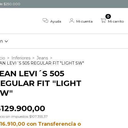
r de $250.000
0
Ayuda
Mi cuenta
Mi carrito
on
cio
>
Inferiores
>
Jeans
>
AN LEVI´S 505 REGULAR FIT "LIGHT SW"
EAN LEVI´S 505
EGULAR FIT "LIGHT
SW"
$129.900,00
cio sin impuestos
$107.355,37
116.910,00
con
Transferencia o