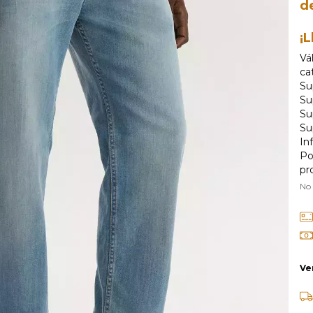
d
¡L
Vá
ca
Su
Su
Su
Su
In
Po
pr
No
Ve