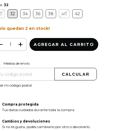
le:
32
0
32
34
36
38
40
42
olo quedan
2
en stock!
CAMBIAR CP
regas para el CP:
Medios de envío
CALCULAR
sé mi código postal
Compra protegida
Tus datos cuidados durante toda la compra.
Cambios y devoluciones
Si no te gusta, podés cambiarlo por otro o devolverlo.