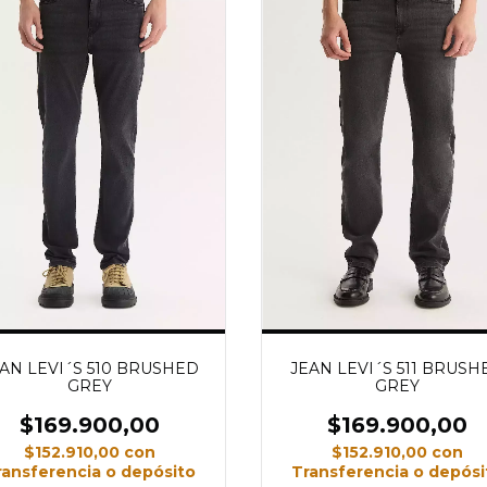
AN LEVI´S 510 BRUSHED
JEAN LEVI´S 511 BRUSH
GREY
GREY
$169.900,00
$169.900,00
$152.910,00
con
$152.910,00
con
ransferencia o depósito
Transferencia o depósi