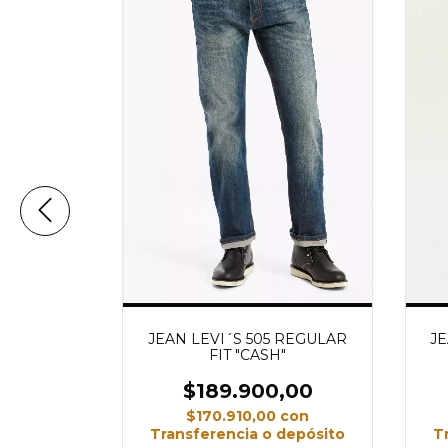
BIOLOGIA
JEAN LEVI´S 505 REGULAR
JE
H
FIT "CASH"
,00
$189.900,00
con
$170.910,00
con
depósito
Transferencia o depósito
T