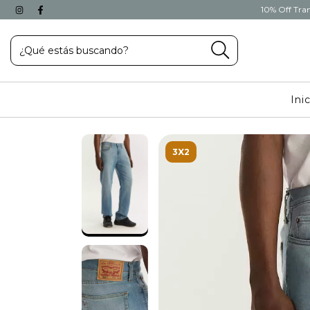
10% Off Tran
Ini
3X2