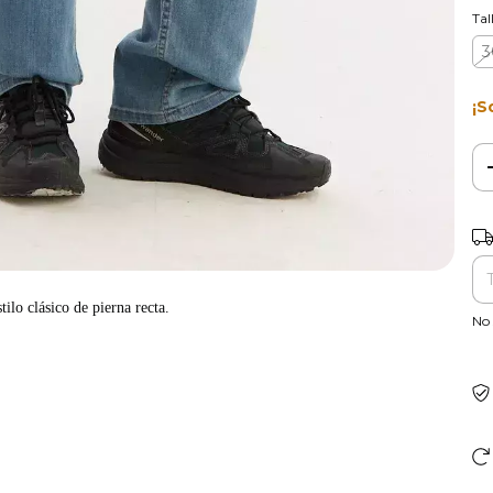
Tal
3
¡S
Ent
tilo clásico de pierna recta.
No 