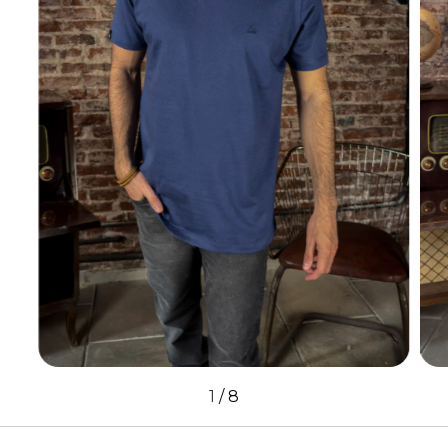
1
/
8