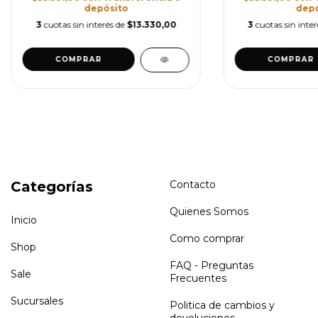
depósito
depó
3
cuotas sin interés de
$13.330,00
3
cuotas sin inte
COMPRAR
COMPRAR
Categorías
Contacto
Quienes Somos
Inicio
Como comprar
Shop
FAQ - Preguntas
Sale
Frecuentes
Sucursales
Politica de cambios y
devoluciones