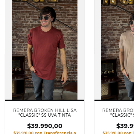
REMERA BROKEN HILL LISA
REMERA BROK
"CLASSIC" SS UVA TINTA
"CLASSIC"
$39.990,00
$39.9
$35.991,00
con
Transferencia o
$35.991,00
con