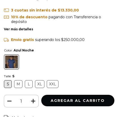
3
cuotas sin interés de
$13.330,00
10% de descuento
pagando con Transferencia o
depósito
Ver más detalles
Envío gratis
superando los
$250.000,00
Color:
Azul Noche
Talle:
S
S
M
L
XL
XXL
CAMBIAR CP
Entregas para el CP: