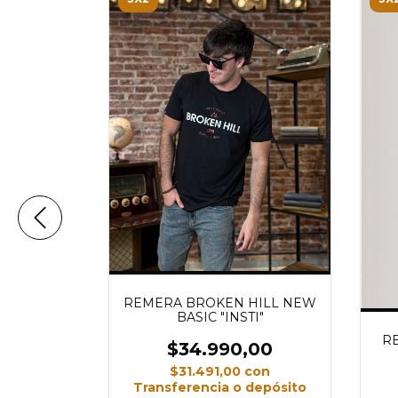
SFIELD
FLAME
REMERA BROKEN HILL NEW
00
BASIC "INSTI"
RE
con
$34.990,00
depósito
$31.491,00
con
$13.330,00
Transferencia o depósito