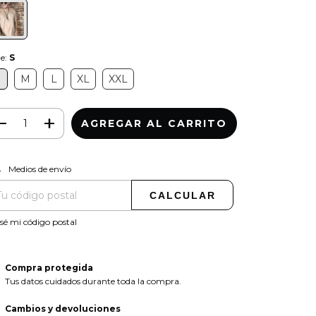
le:
S
S
M
L
XL
XXL
CAMBIAR CP
regas para el CP:
Medios de envío
CALCULAR
sé mi código postal
Compra protegida
Tus datos cuidados durante toda la compra.
Cambios y devoluciones