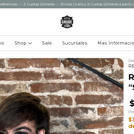
sferencias --- 3 Cuotas S/Interes --- Envios Gratis y 6 Cuotas S/Interes a parti
cio
Shop
Sale
Sucursales
Mas Informaci
Ini
RE
R
"
Pre
$
d