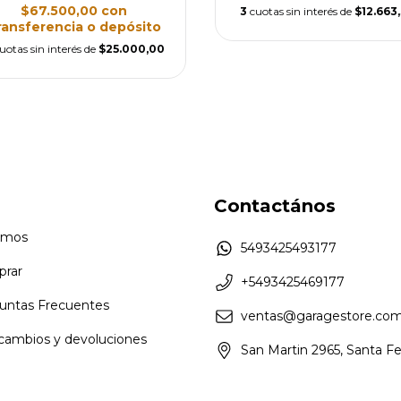
$67.500,00
con
3
cuotas sin interés de
$12.663
ransferencia o depósito
uotas sin interés de
$25.000,00
Contactános
omos
5493425493177
rar
+5493425469177
untas Frecuentes
ventas@garagestore.com
 cambios y devoluciones
San Martin 2965, Santa F