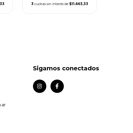
$3
,33
3
cuotas sin interés de
$11.663,33
Transfe
3
cuotas si
Sigamos conectados
.ar
e