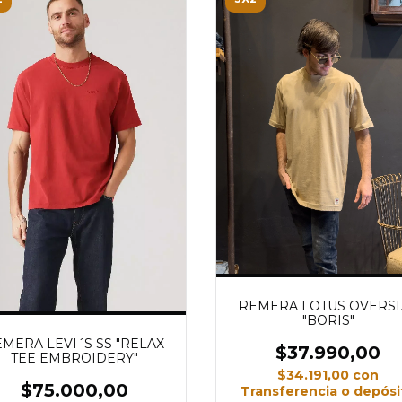
REMERA LOTUS OVERSI
"BORIS"
MERA LEVI´S SS "RELAX
$37.990,00
TEE EMBROIDERY"
$34.191,00
con
$75.000,00
Transferencia o depósi