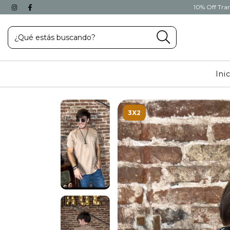
10% Off Tran
Ini
3X2