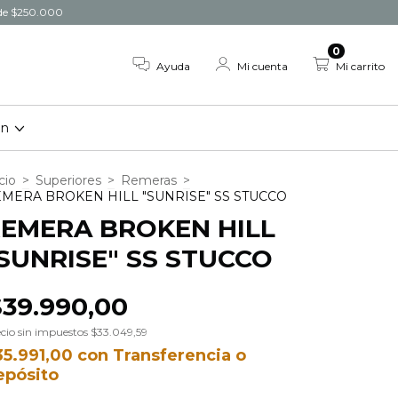
r de $250.000
0
Ayuda
Mi cuenta
Mi carrito
on
cio
>
Superiores
>
Remeras
>
MERA BROKEN HILL "SUNRISE" SS STUCCO
EMERA BROKEN HILL
SUNRISE" SS STUCCO
$39.990,00
cio sin impuestos
$33.049,59
35.991,00
con
Transferencia o
epósito