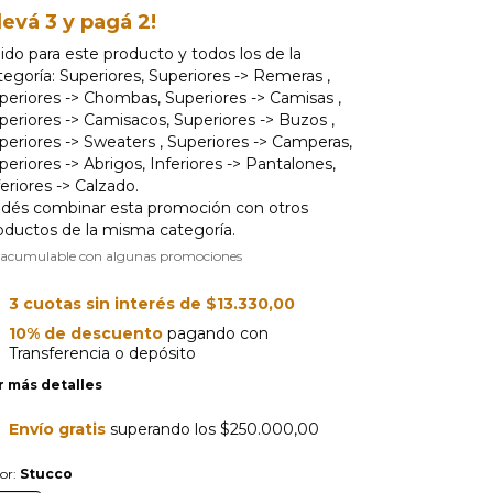
levá 3 y pagá 2!
lido para este producto y todos los de la
tegoría: Superiores, Superiores -> Remeras ,
periores -> Chombas, Superiores -> Camisas ,
periores -> Camisacos, Superiores -> Buzos ,
periores -> Sweaters , Superiores -> Camperas,
periores -> Abrigos, Inferiores -> Pantalones,
feriores -> Calzado.
dés combinar esta promoción con otros
oductos de la misma categoría.
 acumulable con algunas promociones
3
cuotas sin interés de
$13.330,00
10% de descuento
pagando con
Transferencia o depósito
r más detalles
Envío gratis
superando los
$250.000,00
or:
Stucco