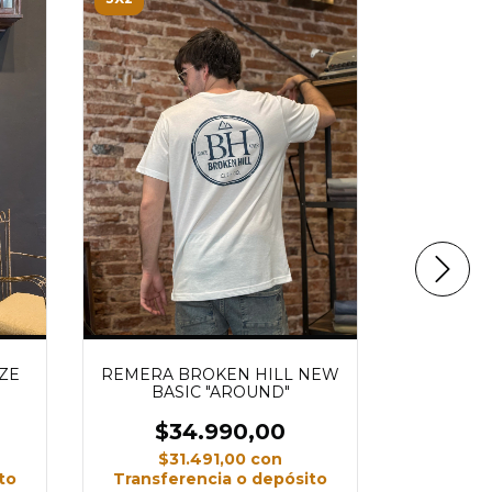
ZE
REMERA BROKEN HILL NEW
BASIC "AROUND"
REMER
$34.990,00
"
$31.491,00
con
$
to
Transferencia o depósito