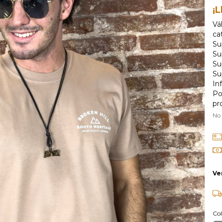
¡L
Vá
ca
Su
Su
Su
Su
In
Po
pr
No
Ve
Col