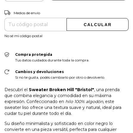
CAMBIAR CP
Entregas para el CP:
Medios de envío
CALCULAR
No sé mi código postal
Compra protegida
Tus datos cuidados durante toda la compra.
Cambios y devoluciones
Si no te gusta, podés cambiarlo por otro o devolverlo.
Descubrí el
Sweater Broken Hill "Bristol"
, una prenda
que combina elegancia y comodidad en su máxima
expresión. Confeccionado en
hilo 100% algodón
, este
sweater liso ofrece una textura suave y natural, ideal para
cuidar tu piel durante todo el día.
Su diseño minimalista y sofisticado en color negro lo
convierte en una pieza versátil, perfecta para cualquier