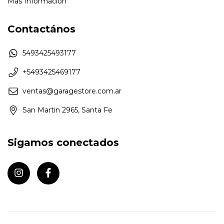
Mas Informacion
Contactános
5493425493177
+5493425469177
ventas@garagestore.com.ar
San Martin 2965, Santa Fe
Sigamos conectados