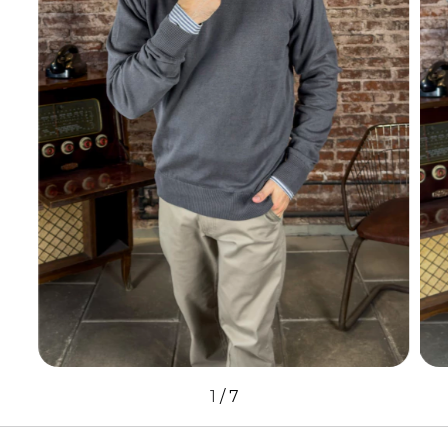
1
/
7