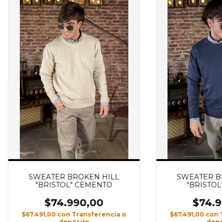
SWEATER BROKEN HILL
SWEATER B
"BRISTOL" CEMENTO
"BRISTOL
$74.990,00
$74.9
$67.491,00
con
Transferencia o
$67.491,00
con
depósito
depó