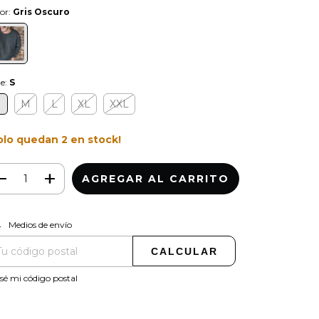
or:
Gris Oscuro
le:
S
S
M
L
XL
XXL
olo quedan
2
en stock!
CAMBIAR CP
regas para el CP:
Medios de envío
CALCULAR
sé mi código postal