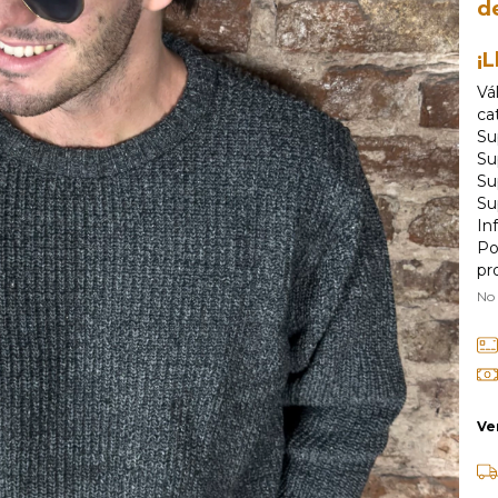
d
¡L
Vá
ca
Su
Su
Su
Su
In
Po
pr
No
Ve