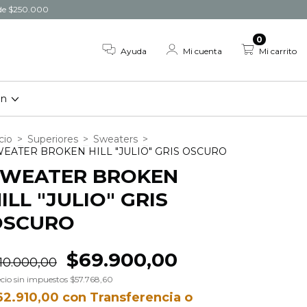
r de $250.000
0
Ayuda
Mi cuenta
Mi carrito
on
cio
>
Superiores
>
Sweaters
>
EATER BROKEN HILL "JULIO" GRIS OSCURO
SWEATER BROKEN
ILL "JULIO" GRIS
OSCURO
$69.900,00
10.000,00
cio sin impuestos
$57.768,60
62.910,00
con
Transferencia o