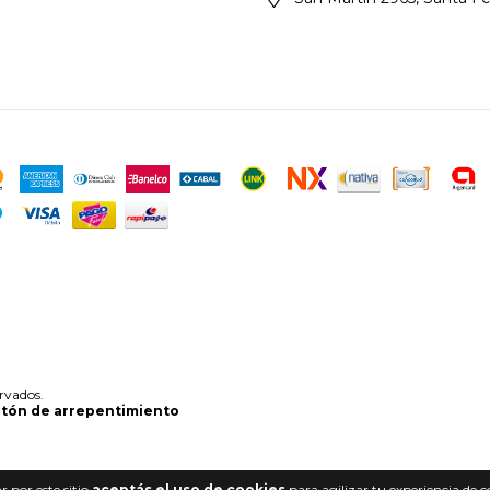
rvados.
tón de arrepentimiento
 por este sitio
aceptás el uso de cookies
para agilizar tu experiencia de 