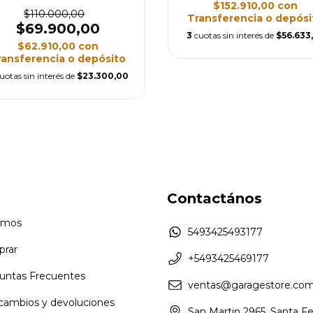
$152.910,00
con
$110.000,00
Transferencia o depósi
$69.900,00
3
cuotas sin interés de
$56.633
$62.910,00
con
ransferencia o depósito
uotas sin interés de
$23.300,00
Contactános
omos
5493425493177
rar
+5493425469177
untas Frecuentes
ventas@garagestore.com
 cambios y devoluciones
San Martin 2965, Santa F