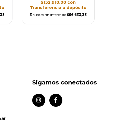
$152.910,00
con
$17
to
Transferencia o depósito
Transfe
,33
3
cuotas sin interés de
$56.633,33
3
cuotas si
Sigamos conectados
.ar
e