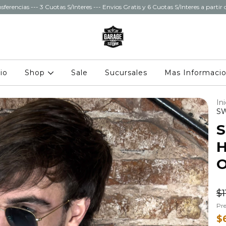
sferencias --- 3 Cuotas S/Interes --- Envios Gratis y 6 Cuotas S/Interes a parti
cio
Shop
Sale
Sucursales
Mas Informaci
Ini
SW
H
$1
Pre
$