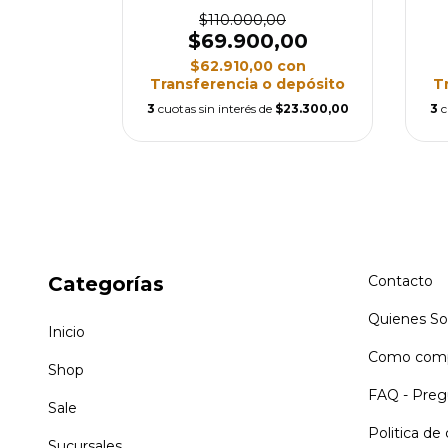
con
$110.000,00
depósito
$69.900,00
$66.633,33
$62.910,00
con
Transferencia o depósito
T
3
cuotas sin interés de
$23.300,00
3
c
Categorías
Contacto
Quienes S
Inicio
Como comp
Shop
FAQ - Preg
Sale
Politica de
Sucursales