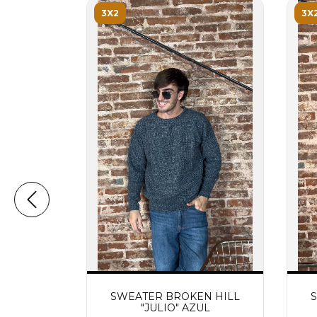
3X2
3X
R TEDDY
0
SWEATER BROKEN HILL
,00
"JULIO" AZUL