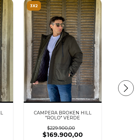
3X2
3X2
LL
CAMPERA BROKEN HILL
JACKET
"ROLO" VERDE
$229.900,00
$
$169.900,00
$1