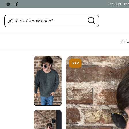
10% Off Tran
Ini
3X2