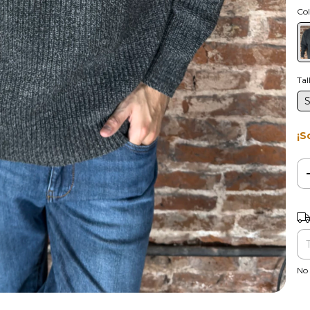
Col
Tal
¡S
Ent
No 